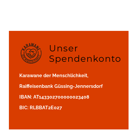
Unser
Spendenkonto
Karawane der Menschlichkeit,
Raiffeisenbank Güssing-Jennersdorf
IBAN: AT143302700000023408
BIC: RLBBAT2E027