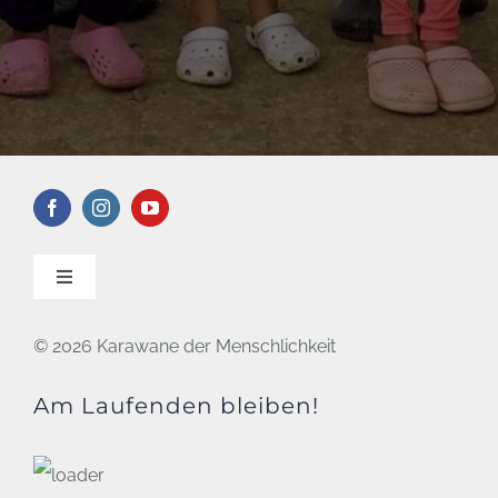
Toggle
Navigation
KONTAKT
©
2026 Karawane der Menschlichkeit
Am Laufenden bleiben!
DATENSCHUTZ
IMPRESSUM