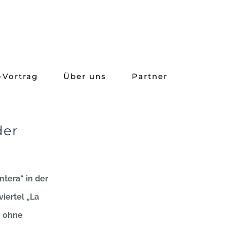
-Vortrag
Über uns
Partner
der
ntera“ in der
iertel „La
, ohne