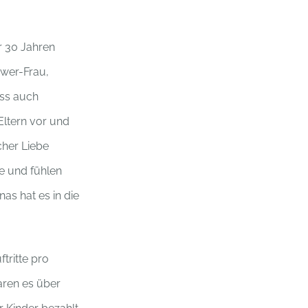
er 30 Jahren
ower-Frau,
uss auch
Eltern vor und
cher Liebe
ße und fühlen
as hat es in die
tritte pro
aren es über