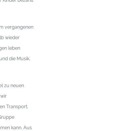
r Kinder bezahlt
. Im vergangenen
alb wieder
ngen leben
 und die Musik,
el zu neuen
 wir
den Transport,
 Gruppe
hmen kann. Aus