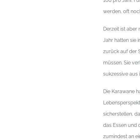
100 pro Jahr. F
werden, oft noch
Derzeit ist aber
Jahr hatten sie 
zurück auf der 
müssen. Sie verl
sukzessive aus 
Die Karawane ha
Lebensperspekti
sicherstellen, d
das Essen und d
zumindest an e