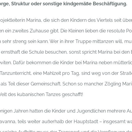
sorge, Struktur oder sonstige kindgemäße Beschäftigung.
rojektleiterin Marina, die sich den Kindern des Viertels seit üb
n ein zweites Zuhause gibt. Die Kleinen lieben die resolute P
 sehr streng sein kann. Wer in ihrer Truppe mittanzen will, m
ernsthaft die Schule besuchen, sonst spricht Marina bei den 
 Leviten. Dafür bekommen die Kinder bei Marina neben mütterli
 Tanzunterricht, eine Mahlzeit pro Tag, sind weg von der Stra
z als Teil dieser Gemeinschaft. Schon so mancher Zögling Marin
Welt des kubanischen Tanzes geschafft!
nigen Jahren hatten die Kinder und Jugendlichen mehrere Auf
 Havanna, teils weiter außerhalb der Hauptstadt – insgesamt w