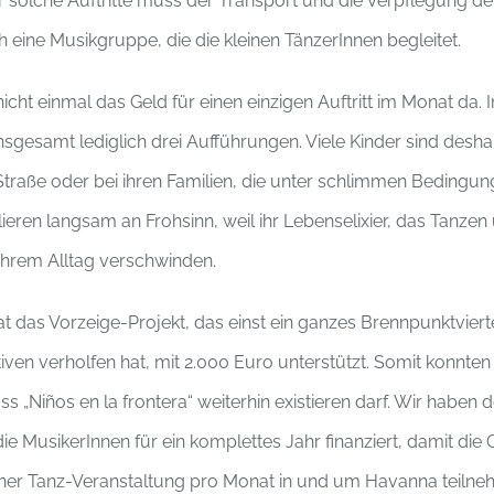
ür solche Auftritte muss der Transport und die Verpflegung de
 eine Musikgruppe, die die kleinen TänzerInnen begleitet.
 nicht einmal das Geld für einen einzigen Auftritt im Monat da
insgesamt lediglich drei Aufführungen. Viele Kinder sind desh
Straße oder bei ihren Familien, die unter schlimmen Bedingu
ieren langsam an Frohsinn, weil ihr Lebenselixier, das Tanzen
ihrem Alltag verschwinden.
t das Vorzeige-Projekt, das einst ein ganzes Brennpunktviert
ven verholfen hat, mit 2.000 Euro unterstützt. Somit konnten
ass „Niños en la frontera“ weiterhin existieren darf. Wir haben 
ie MusikerInnen für ein komplettes Jahr finanziert, damit die
iner Tanz-Veranstaltung pro Monat in und um Havanna teilne