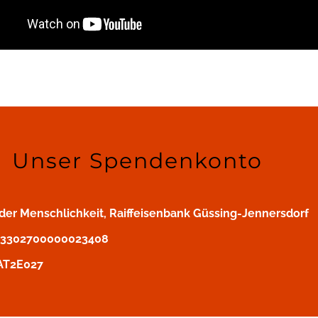
Unser Spendenkonto
er Menschlichkeit, Raiffeisenbank Güssing-Jennersdorf
43302700000023408
AT2E027