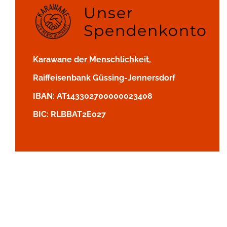
Unser
Spendenkonto
Karawane der Menschlichkeit,
Raiffeisenbank Güssing-Jennersdorf
IBAN: AT143302700000023408
BIC: RLBBAT2E027