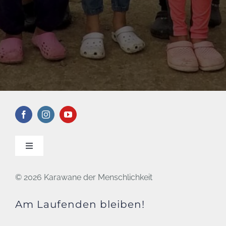
Toggle
Navigation
KONTAKT
©
2026 Karawane der Menschlichkeit
Am Laufenden bleiben!
DATENSCHUTZ