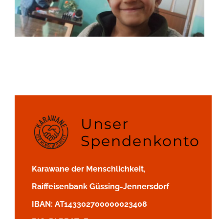
Unser
Spendenkonto
Karawane der Menschlichkeit,
Raiffeisenbank Güssing-Jennersdorf
IBAN: AT143302700000023408