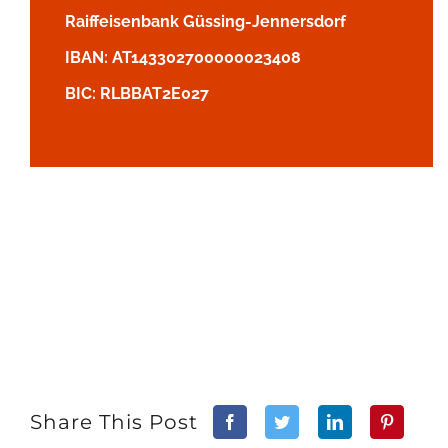
Raiffeisenbank Güssing-Jennersdorf
IBAN: AT143302700000023408
BIC: RLBBAT2E027
Share This Post