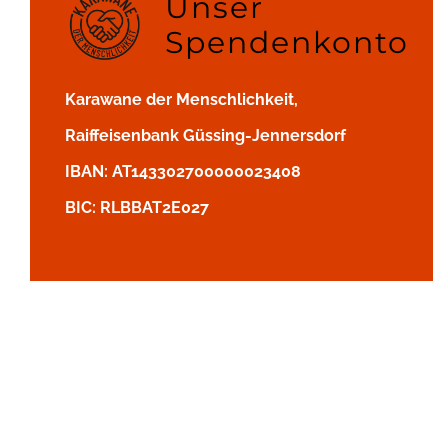
Unser
Spendenkonto
Karawane der Menschlichkeit,
Raiffeisenbank Güssing-Jennersdorf
IBAN: AT143302700000023408
BIC: RLBBAT2E027