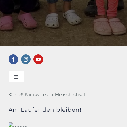
Toggle
Navigation
KONTAKT
©
2026 Karawane der Menschlichkeit
Am Laufenden bleiben!
DATENSCHUTZ