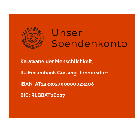
Unser
Spendenkonto
Karawane der Menschlichkeit,
Raiffeisenbank Güssing-Jennersdorf
IBAN: AT143302700000023408
BIC: RLBBAT2E027