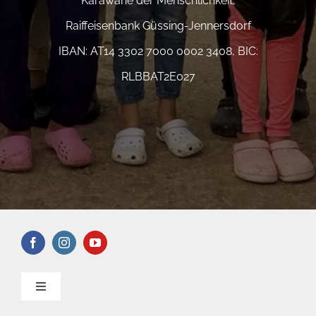
Karawane der Menschlichkeit,
Raiffeisenbank Güssing-Jennersdorf
IBAN: AT14 3302 7000 0002 3408, BIC:
RLBBAT2E027
Toggle
Navigation