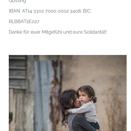
Güssing
IBAN: AT14 3302 7000 0002 3408, BIC:
RLBBAT2E027
Danke für euer Mitgefühl und eure Solidarität!