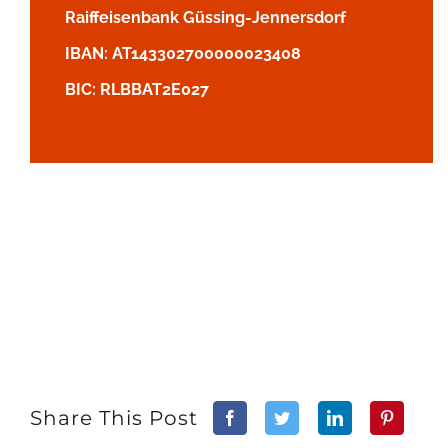
Raiffeisenbank Güssing-Jennersdorf
IBAN: AT143302700000023408
BIC: RLBBAT2E027
Share This Post