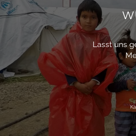
W
Lasst uns g
Me
Ka