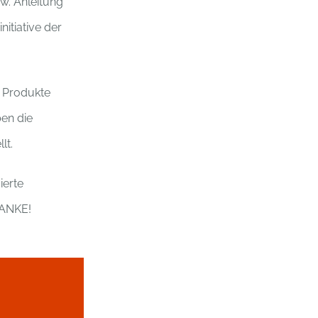
w. Anleitung
itiative der
r Produkte
ben die
lt.
ierte
DANKE!