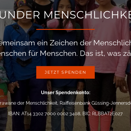
UNDER MENSCHLICHKE
emeinsam ein Zeichen der Menschlich
nschen für Menschen. Das ist, was zäh
JETZT SPENDEN
Unser Spendenkonto
:
rawane der Menschlichkeit, Raiffeisenbank Güssing-Jennersd
IBAN: AT14 3302 7000 0002 3408, BIC: RLBBAT2E027