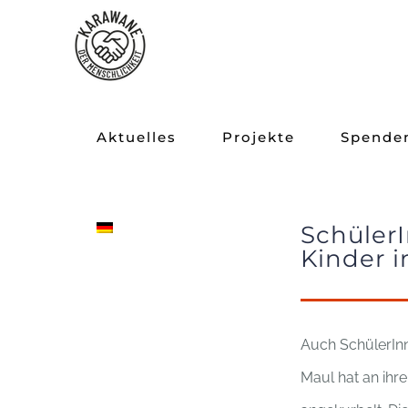
Zum
Inhalt
springen
Aktuelles
Projekte
Spende
Schüler
Kinder 
Auch SchülerIn
Maul hat an ihr