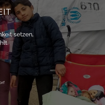
IT
keit setzen.
lt.
orf