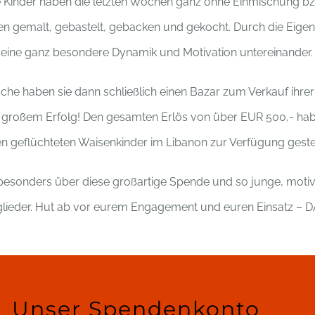
e Kinder haben die letzten Wochen ganz ohne Einmischung bz
 gemalt, gebastelt, gebacken und gekocht. Durch die Eigenin
 eine ganz besondere Dynamik und Motivation untereinander.
e haben sie dann schließlich einen Bazar zum Verkauf ihre
it großem Erfolg! Den gesamten Erlös von über EUR 500,- ha
n geflüchteten Waisenkinder im Libanon zur Verfügung gestel
besonders über diese großartige Spende und so junge, motiv
lieder. Hut ab vor eurem Engagement und euren Einsatz – 
Unser Spendenkonto