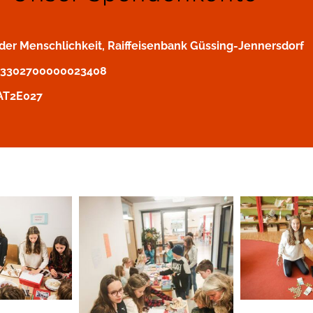
er Menschlichkeit, Raiffeisenbank Güssing-Jennersdorf
43302700000023408
AT2E027